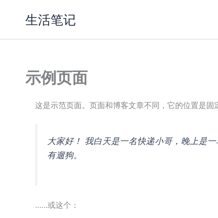
跳
生活笔记
至
内
容
示例页面
这是示范页面。页面和博客文章不同，它的位置是固
大家好！ 我白天是一名快递小哥，晚上是一
有遛狗。
……或这个：