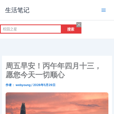
跳
生活笔记
至
内
容
周五早安！丙午年四月十三，
愿您今天一切顺心
作者：
webyoung
/
2026年5月29日