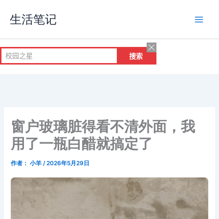
跳
生活笔记
至
内
容
窗户玻璃脏得看不清外面，我
用了一瓶白醋就搞定了
作者：
小羊
/
2026年5月29日