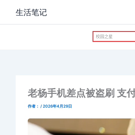
跳
生活笔记
至
内
容
老杨手机差点被盗刷 支
作者：
/
2026年4月29日