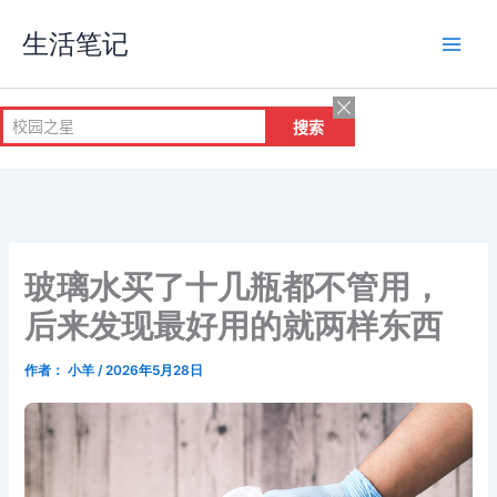
跳
生活笔记
至
内
容
玻璃水买了十几瓶都不管用，
后来发现最好用的就两样东西
作者：
小羊
/
2026年5月28日