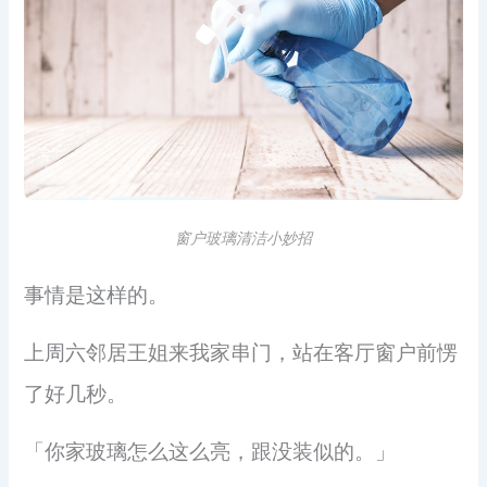
窗户玻璃清洁小妙招
事情是这样的。
上周六邻居王姐来我家串门，站在客厅窗户前愣
了好几秒。
「你家玻璃怎么这么亮，跟没装似的。」