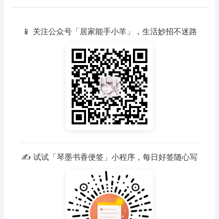
📱 关注公众号「居家能手小羊」，生活妙招不迷路
✍️ 试试「琴墨书香便签」小程序，每日好签随心写