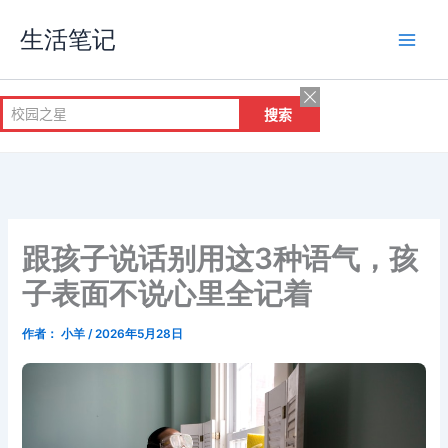
跳
生活笔记
至
内
容
跟孩子说话别用这3种语气，孩
子表面不说心里全记着
作者：
小羊
/
2026年5月28日