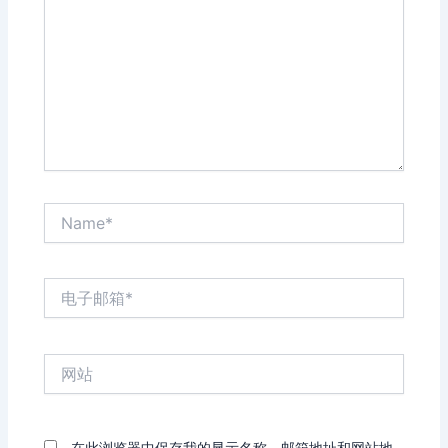
输
入...
Name*
电
子
邮
箱
网
*
站
在此浏览器中保存我的显示名称、邮箱地址和网站地