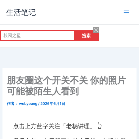
跳
生活笔记
至
内
容
朋友圈这个开关不关 你的照片
可能被陌生人看到
作者：
webyoung
/
2026年6月1日
点击上方蓝字关注「老杨讲理」 👆