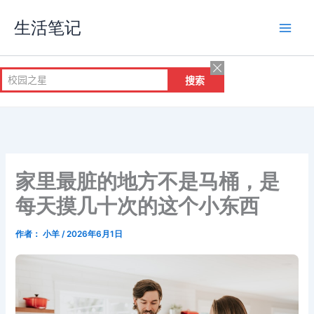
跳
生活笔记
至
内
容
家里最脏的地方不是马桶，是
每天摸几十次的这个小东西
作者：
小羊
/
2026年6月1日