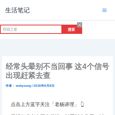
跳
生活笔记
至
内
容
经常头晕别不当回事 这4个信号
出现赶紧去查
作者：
webyoung
/
2026年6月8日
点击上方蓝字关注「老杨讲理」 👆