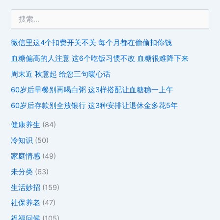
微信里这4个扣费开关不关 每个月都在偷偷扣你钱
血糖偏高的人注意 这6个吃饭习惯不改 血糖很难降下来
周末近 秋意起 给您三句暖心话
60岁后早餐别再喝白粥 这3样搭配让血糖稳一上午
60岁后存款别全放银行 这3种安排让退休金多花5年
健康养生
(84)
冷知识
(50)
家庭情感
(49)
未分类
(63)
生活妙招
(159)
社保养老
(47)
祝福问候
(105)