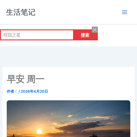
跳
生活笔记
至
内
容
早安 周一
作者：
/
2026年4月20日