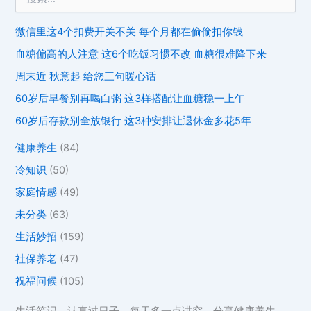
微信里这4个扣费开关不关 每个月都在偷偷扣你钱
血糖偏高的人注意 这6个吃饭习惯不改 血糖很难降下来
周末近 秋意起 给您三句暖心话
60岁后早餐别再喝白粥 这3样搭配让血糖稳一上午
60岁后存款别全放银行 这3种安排让退休金多花5年
健康养生
(84)
冷知识
(50)
家庭情感
(49)
未分类
(63)
生活妙招
(159)
社保养老
(47)
祝福问候
(105)
生活笔记，认真过日子，每天多一点讲究。分享健康养生、