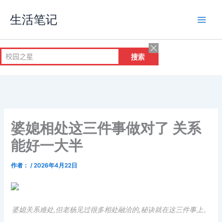
跳
生活笔记
至
内
容
婆媳相处这三件事做对了 关系
能好一大半
作者：
/
2026年4月22日
婆媳关系难处,但老杨见过很多相处融洽的,秘诀就在这三件事上。