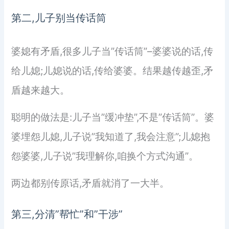
第二,儿子别当传话筒
婆媳有矛盾,很多儿子当”传话筒”–婆婆说的话,传
给儿媳;儿媳说的话,传给婆婆。结果越传越歪,矛
盾越来越大。
聪明的做法是:儿子当”缓冲垫”,不是”传话筒”。婆
婆埋怨儿媳,儿子说”我知道了,我会注意”;儿媳抱
怨婆婆,儿子说”我理解你,咱换个方式沟通”。
两边都别传原话,矛盾就消了一大半。
第三,分清”帮忙”和”干涉”