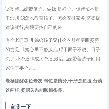
婆婆帮儿媳带孩子、做饭,是好心。但帮忙不是
干涉,儿媳怎么教育孩子、怎么安排家务,婆婆提
建议就行,别硬要按自己的来。
有个老同事,儿媳给孩子穿什么衣服都要听婆婆
的意见,儿媳心里不舒服,但碍于面子不说。日子
久了,小矛盾积成大矛盾,最后儿媳带着孩子回娘
家住了半个月。
老杨提醒各位老友:帮忙是情分,干涉是负担,分清
这两样,婆媳关系能顺畅很多。
自测一下：