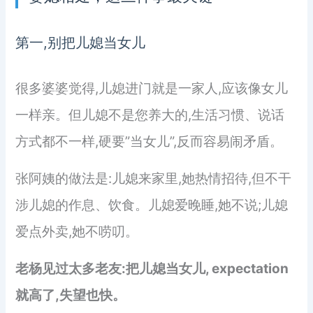
第一,别把儿媳当女儿
很多婆婆觉得,儿媳进门就是一家人,应该像女儿
一样亲。但儿媳不是您养大的,生活习惯、说话
方式都不一样,硬要”当女儿”,反而容易闹矛盾。
张阿姨的做法是:儿媳来家里,她热情招待,但不干
涉儿媳的作息、饮食。儿媳爱晚睡,她不说;儿媳
爱点外卖,她不唠叨。
老杨见过太多老友:把儿媳当女儿, expectation
就高了,失望也快。