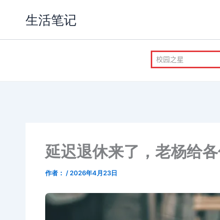
跳
生活笔记
至
内
容
延迟退休来了，老杨给各
作者：
/
2026年4月23日