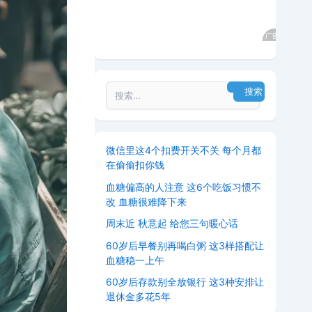
微信里这4个扣费开关不关 每个月都
在偷偷扣你钱
血糖偏高的人注意 这6个吃饭习惯不
改 血糖很难降下来
周末近 秋意起 给您三句暖心话
60岁后早餐别再喝白粥 这3样搭配让
血糖稳一上午
60岁后存款别全放银行 这3种安排让
退休金多花5年