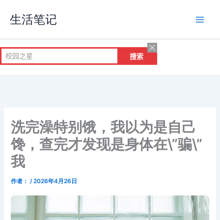
跳
生活笔记
至
内
容
洗完澡特别饿，我以为是自己
馋，查完才发现是身体在\”骗\”
我
作者：
/
2026年4月26日