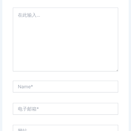
在
此
输
入...
Name*
电
子
邮
箱
网
*