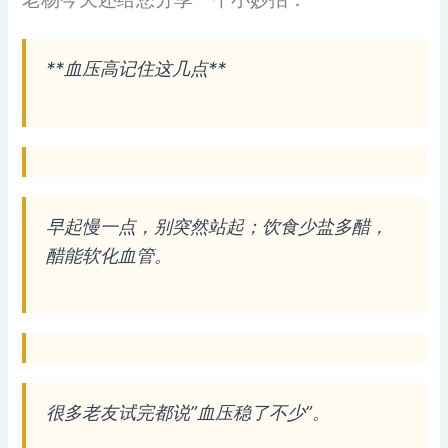
**血压高记住这几点**
早起慢一点，别突然站起；饮食少盐多醋，
醋能软化血管。
很多老友试完都说”血压稳了不少”。