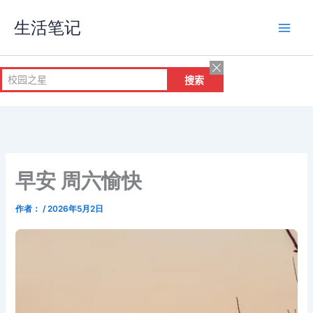
跳
生活笔记
至
内
容
早安 周六愉快
作者：
/
2026年5月2日