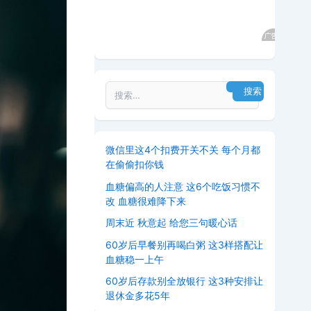
微信里这4个扣费开关不关 每个月都
在偷偷扣你钱
血糖偏高的人注意 这6个吃饭习惯不
改 血糖很难降下来
周末近 秋意起 给您三句暖心话
60岁后早餐别再喝白粥 这3样搭配让
血糖稳一上午
60岁后存款别全放银行 这3种安排让
退休金多花5年