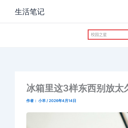
跳
生活笔记
至
内
容
冰箱里这3样东西别放太
作者：
小羊
/
2026年4月14日