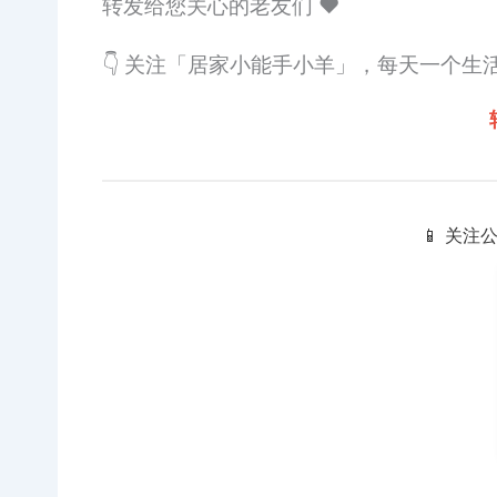
转发给您关心的老友们 ❤️
👇 关注「居家小能手小羊」，每天一个生
📱 关