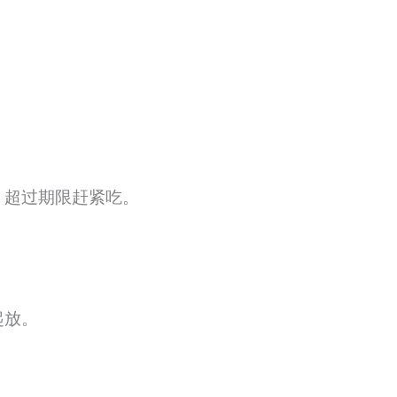
，超过期限赶紧吃。
起放。