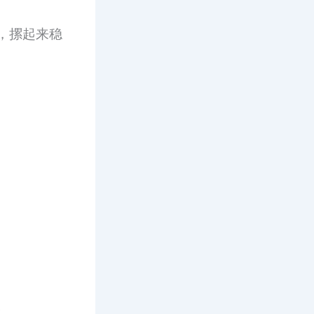
，摞起来稳
。