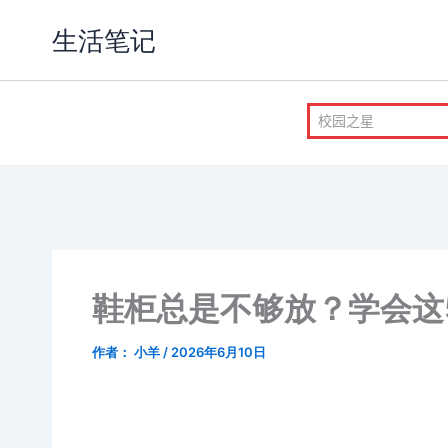
跳
生活笔记
至
内
容
鞋柜总是不够放？学会这
作者：
小羊
/
2026年6月10日