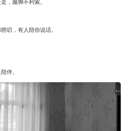
走走，腿脚不利索。
你唠叨，有人陪你说话。
是陪伴。