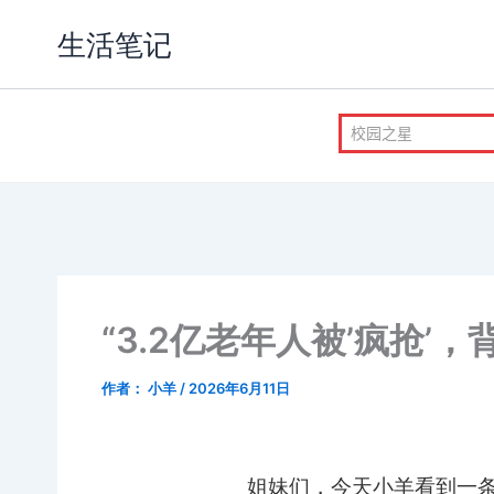
跳
生活笔记
至
内
容
“3.2亿老年人被’疯抢
作者：
小羊
/
2026年6月11日
姐妹们，今天小羊看到一