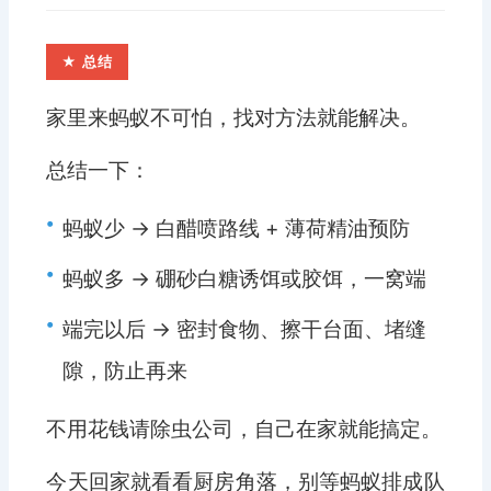
★ 总结
家里来蚂蚁不可怕，找对方法就能解决。
总结一下：
•
蚂蚁少 → 白醋喷路线 + 薄荷精油预防
•
蚂蚁多 → 硼砂白糖诱饵或胶饵，一窝端
•
端完以后 → 密封食物、擦干台面、堵缝
隙，防止再来
不用花钱请除虫公司，自己在家就能搞定。
今天回家就看看厨房角落，别等蚂蚁排成队