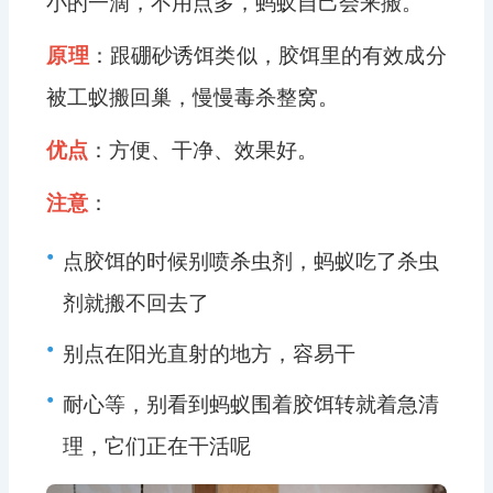
小的一滴，不用点多，蚂蚁自己会来搬。
原理
：跟硼砂诱饵类似，胶饵里的有效成分
被工蚁搬回巢，慢慢毒杀整窝。
优点
：方便、干净、效果好。
注意
：
•
点胶饵的时候别喷杀虫剂，蚂蚁吃了杀虫
剂就搬不回去了
•
别点在阳光直射的地方，容易干
•
耐心等，别看到蚂蚁围着胶饵转就着急清
理，它们正在干活呢