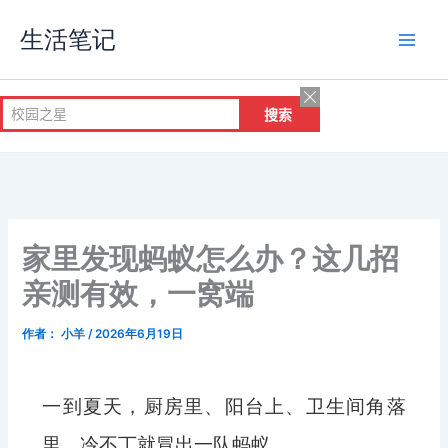
跳
生活笔记
至
内
容
家里发现蚂蚁怎么办？这几招
亲测有效，一窝端
作者：
小羊
/
2026年6月19日
一到夏天，厨房里、阳台上、卫生间角落
里，冷不丁就冒出一队蚂蚁。