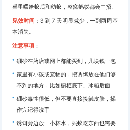
巢里喂给蚁后和幼蚁，整窝蚂蚁都会中招。
见效时间
：3 到 7 天明显减少，一到两周基
本消失。
注意事项
：
•
硼砂在药店或网上都能买到，几块钱一包
•
家里有小孩或宠物的，把诱饵放在他们够
不到的地方，比如橱柜底下、冰箱后面
•
硼砂毒性很低，但不要直接接触皮肤，操
作完记得洗手
•
诱饵旁边放一小杯水，蚂蚁吃东西也需要