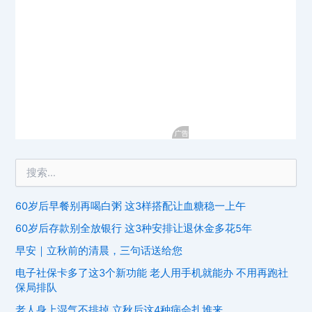
60岁后早餐别再喝白粥 这3样搭配让血糖稳一上午
60岁后存款别全放银行 这3种安排让退休金多花5年
早安｜立秋前的清晨，三句话送给您
电子社保卡多了这3个新功能 老人用手机就能办 不用再跑社
保局排队
老人身上湿气不排掉 立秋后这4种病会扎堆来