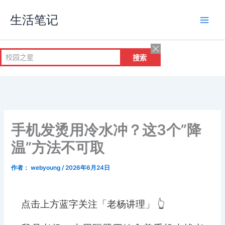
跳
生活笔记
至
内
容
手机发烫用冷水冲？这3个”降
温”方法不可取
作者：
webyoung
/
2026年6月24日
点击上方蓝字关注「老杨讲理」 👆