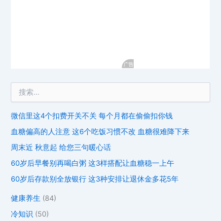
微信里这4个扣费开关不关 每个月都在偷偷扣你钱
血糖偏高的人注意 这6个吃饭习惯不改 血糖很难降下来
周末近 秋意起 给您三句暖心话
60岁后早餐别再喝白粥 这3样搭配让血糖稳一上午
60岁后存款别全放银行 这3种安排让退休金多花5年
健康养生
(84)
冷知识
(50)