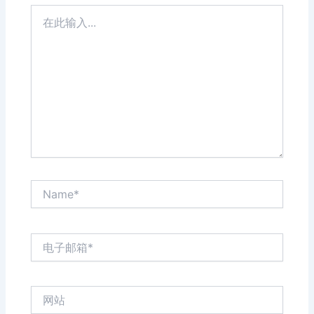
在
此
输
入...
Name*
电
子
邮
箱
网
*
站