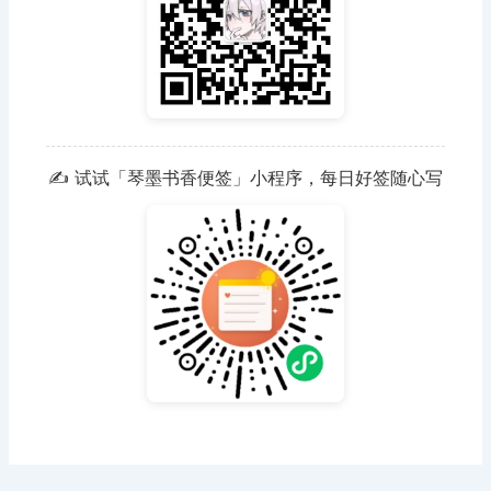
✍️ 试试「琴墨书香便签」小程序，每日好签随心写