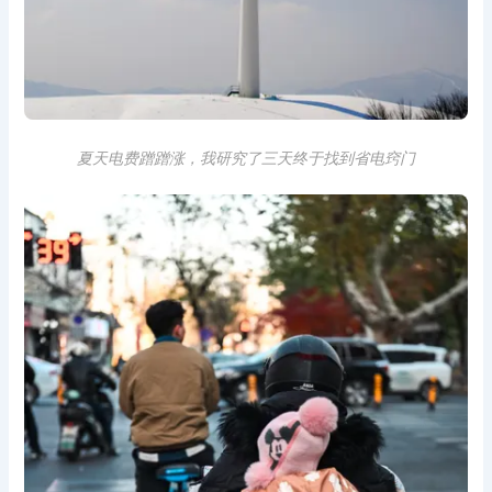
夏天电费蹭蹭涨，我研究了三天终于找到省电窍门