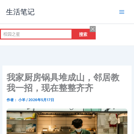
跳
生活笔记
至
内
容
我家厨房锅具堆成山，邻居教
我一招，现在整整齐齐
作者：
小羊
/
2026年5月17日