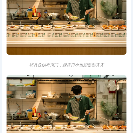
锅具收纳有窍门，厨房再小也能整整齐齐