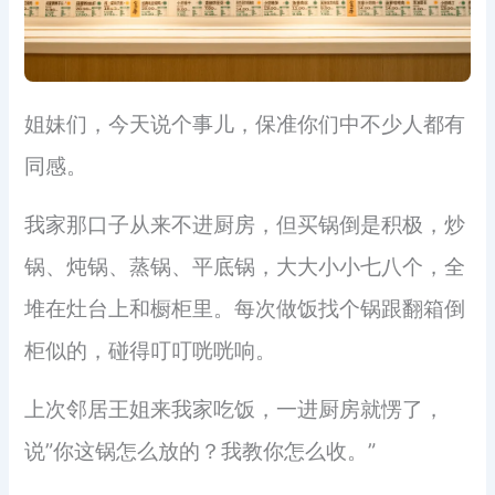
姐妹们，今天说个事儿，保准你们中不少人都有
同感。
我家那口子从来不进厨房，但买锅倒是积极，炒
锅、炖锅、蒸锅、平底锅，大大小小七八个，全
堆在灶台上和橱柜里。每次做饭找个锅跟翻箱倒
柜似的，碰得叮叮咣咣响。
上次邻居王姐来我家吃饭，一进厨房就愣了，
说”你这锅怎么放的？我教你怎么收。”