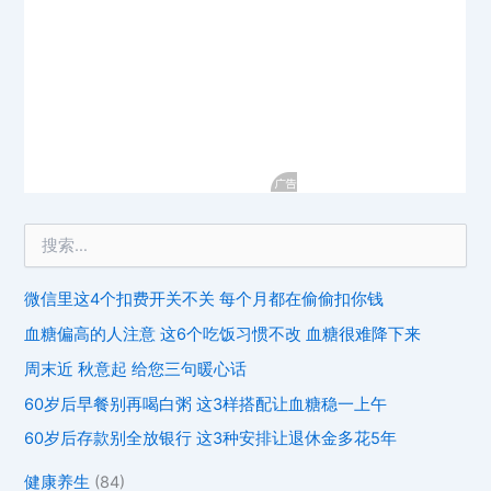
微信里这4个扣费开关不关 每个月都在偷偷扣你钱
血糖偏高的人注意 这6个吃饭习惯不改 血糖很难降下来
周末近 秋意起 给您三句暖心话
60岁后早餐别再喝白粥 这3样搭配让血糖稳一上午
60岁后存款别全放银行 这3种安排让退休金多花5年
健康养生
(84)