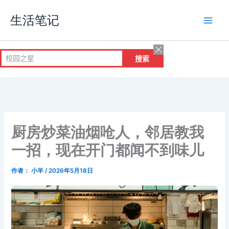
跳
生活笔记
至
内
容
厨房炒菜油烟呛人，邻居教我
一招，现在开门都闻不到味儿
作者：
小羊
/
2026年5月18日