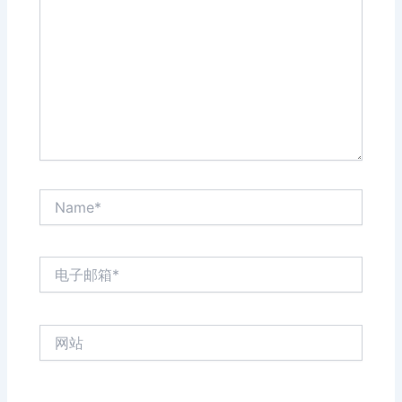
输
入...
Name*
电
子
邮
箱
网
*
站