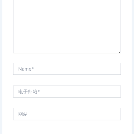
输
入...
Name*
电
子
邮
箱
网
*
站