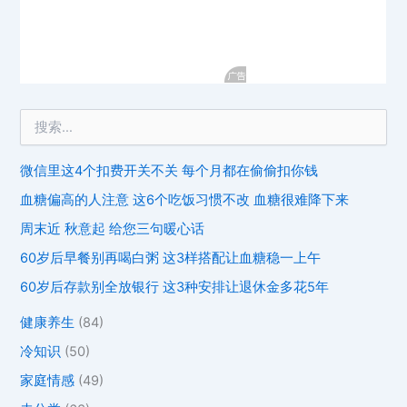
微信里这4个扣费开关不关 每个月都在偷偷扣你钱
血糖偏高的人注意 这6个吃饭习惯不改 血糖很难降下来
周末近 秋意起 给您三句暖心话
60岁后早餐别再喝白粥 这3样搭配让血糖稳一上午
60岁后存款别全放银行 这3种安排让退休金多花5年
健康养生
(84)
冷知识
(50)
家庭情感
(49)