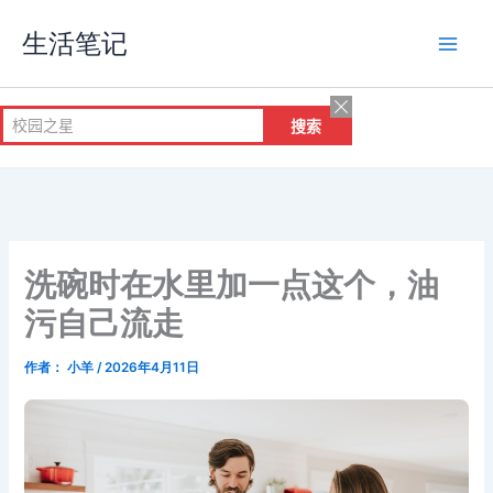
跳
生活笔记
至
内
容
洗碗时在水里加一点这个，油
污自己流走
作者：
小羊
/
2026年4月11日