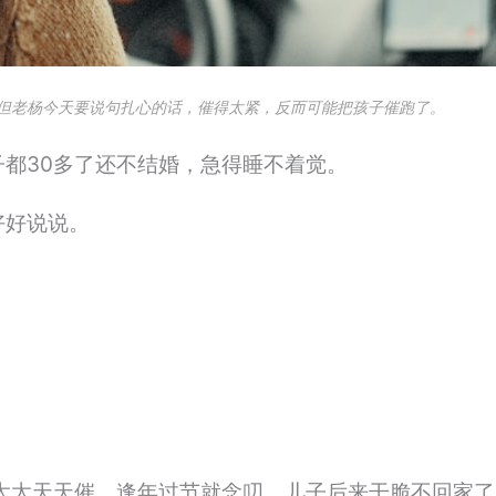
但老杨今天要说句扎心的话，催得太紧，反而可能把孩子催跑了。
都30多了还不结婚，急得睡不着觉。
好好说说。
太太天天催，逢年过节就念叨，儿子后来干脆不回家了