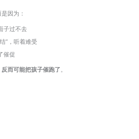
而是因为：
面子过不去
结”，听着难受
了催促
，反而可能把孩子催跑了
。