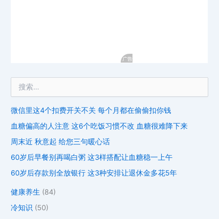
微信里这4个扣费开关不关 每个月都在偷偷扣你钱
血糖偏高的人注意 这6个吃饭习惯不改 血糖很难降下来
周末近 秋意起 给您三句暖心话
60岁后早餐别再喝白粥 这3样搭配让血糖稳一上午
60岁后存款别全放银行 这3种安排让退休金多花5年
健康养生
(84)
冷知识
(50)