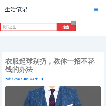
跳
生活笔记
至
内
容
衣服起球别扔，教你一招不花
钱的办法
作者：
小羊
/
2026年4月15日