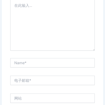
在
此
输
入...
Name*
电
子
邮
箱
网
*
站