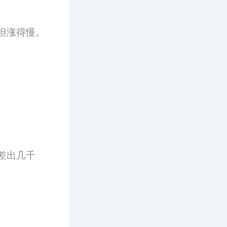
但涨得慢。
差出几千