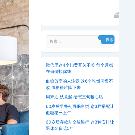
微信里这4个扣费开关不关 每个月都
在偷偷扣你钱
血糖偏高的人注意 这6个吃饭习惯不
改 血糖很难降下来
周末近 秋意起 给您三句暖心话
60岁后早餐别再喝白粥 这3样搭配让
血糖稳一上午
60岁后存款别全放银行 这3种安排让
退休金多花5年