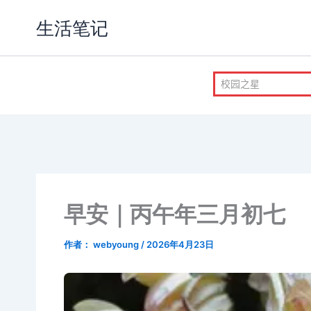
跳
生活笔记
至
内
容
早安｜丙午年三月初七
作者：
webyoung
/
2026年4月23日