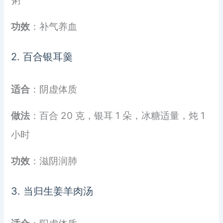
粥
功效
：补气养血
2. 百合银耳羹
适合
：阴虚体质
做法
：百合 20 克，银耳 1 朵，冰糖适量，炖 1
小时
功效
：滋阴润肺
3. 当归生姜羊肉汤