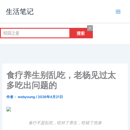
跳
生活笔记
至
内
容
食疗养生别乱吃，老杨见过太
多吃出问题的
作者：
webyoung
/
2026年4月21日
食疗不是乱吃，吃对了养生，吃错了伤身