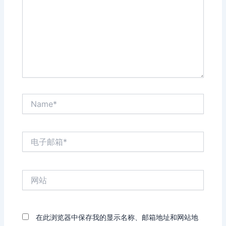
入...
Name*
电
子
邮
箱
网
*
站
在此浏览器中保存我的显示名称、邮箱地址和网站地