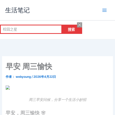
跳
生活笔记
至
内
容
早安 周三愉快
作者：
webyoung
/
2026年4月22日
周三早安问候，分享一个生活小妙招
早安，周三愉快 🌸