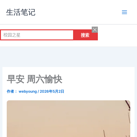
跳
生活笔记
至
内
容
早安 周六愉快
作者：
webyoung
/
2026年5月2日