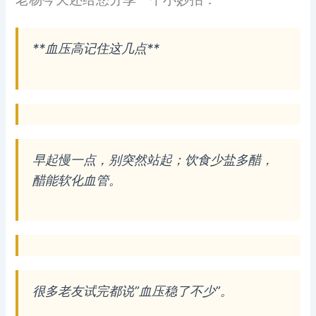
**血压高记住这几点**
早起慢一点，别突然站起；饮食少盐多醋，
醋能软化血管。
很多老友试完都说”血压稳了不少”。