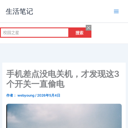
跳
生活笔记
至
内
容
手机差点没电关机，才发现这3
个开关一直偷电
作者：
webyoung
/
2026年5月4日