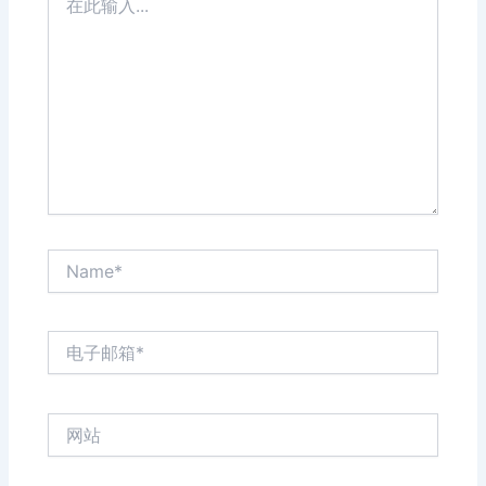
此
输
入...
Name*
电
子
邮
箱
网
*
站