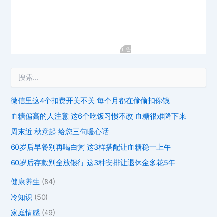
微信里这4个扣费开关不关 每个月都在偷偷扣你钱
血糖偏高的人注意 这6个吃饭习惯不改 血糖很难降下来
周末近 秋意起 给您三句暖心话
60岁后早餐别再喝白粥 这3样搭配让血糖稳一上午
60岁后存款别全放银行 这3种安排让退休金多花5年
健康养生
(84)
冷知识
(50)
家庭情感
(49)