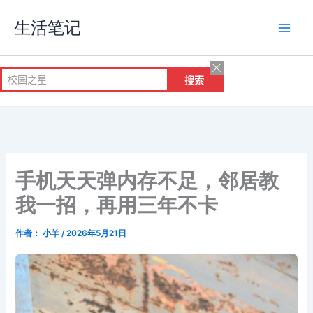
跳
生活笔记
至
内
容
手机天天弹内存不足，邻居教
我一招，再用三年不卡
作者：
小羊
/
2026年5月21日