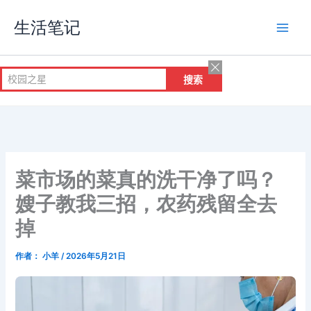
跳
生活笔记
至
内
容
菜市场的菜真的洗干净了吗？
嫂子教我三招，农药残留全去
掉
作者：
小羊
/
2026年5月21日