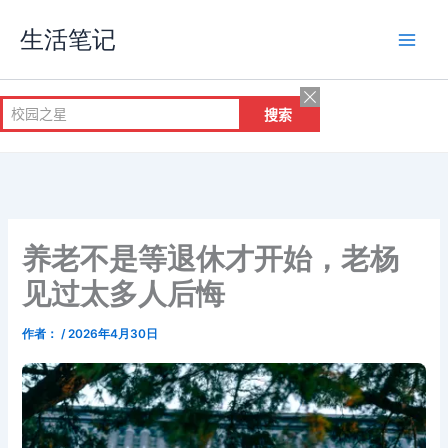
跳
生活笔记
至
内
容
养老不是等退休才开始，老杨
见过太多人后悔
作者：
/
2026年4月30日