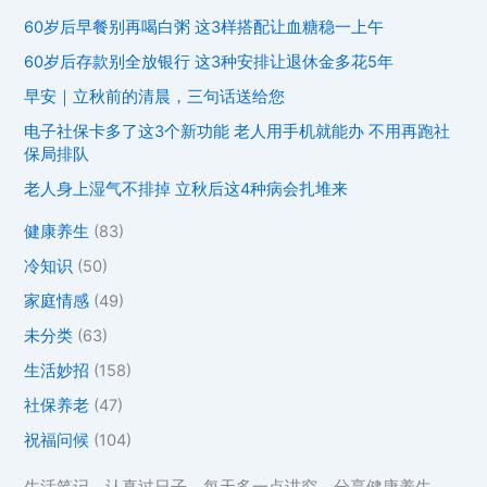
60岁后早餐别再喝白粥 这3样搭配让血糖稳一上午
60岁后存款别全放银行 这3种安排让退休金多花5年
早安｜立秋前的清晨，三句话送给您
电子社保卡多了这3个新功能 老人用手机就能办 不用再跑社
保局排队
老人身上湿气不排掉 立秋后这4种病会扎堆来
健康养生
(83)
冷知识
(50)
家庭情感
(49)
未分类
(63)
生活妙招
(158)
社保养老
(47)
祝福问候
(104)
生活笔记，认真过日子，每天多一点讲究。分享健康养生、