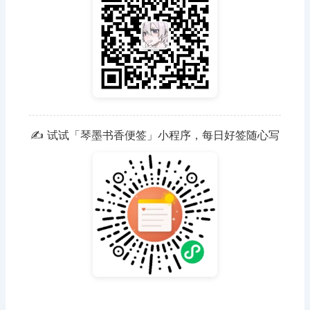
✍️ 试试「琴墨书香便签」小程序，每日好签随心写