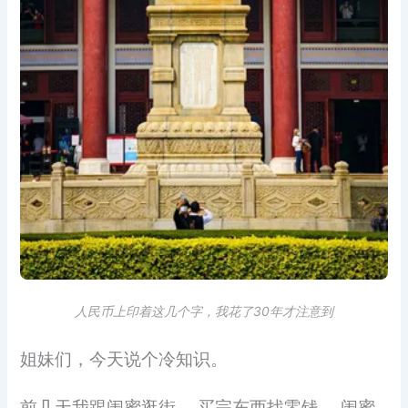
人民币上印着这几个字，我花了30年才注意到
姐妹们，今天说个冷知识。
前几天我跟闺蜜逛街， 买完东西找零钱， 闺蜜