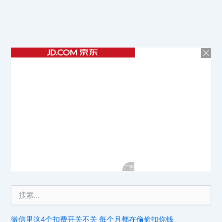
微信里这4个扣费开关不关 每个月都在偷偷扣你钱