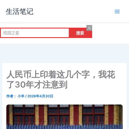
跳
生活笔记
至
内
容
人民币上印着这几个字，我花
了30年才注意到
作者：
小羊
/
2026年4月30日