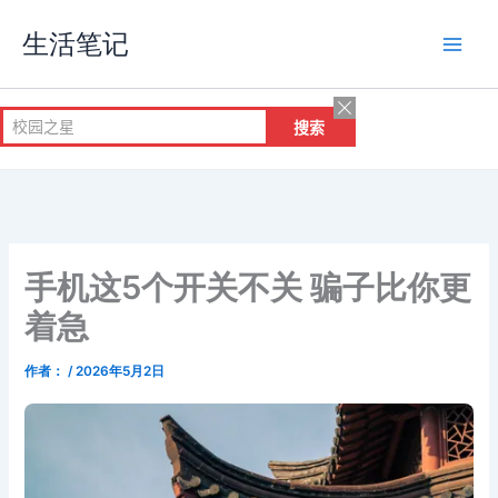
跳
生活笔记
至
内
容
手机这5个开关不关 骗子比你更
着急
作者：
/
2026年5月2日