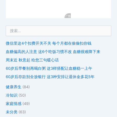
微信里这4个扣费开关不关 每个月都在偷偷扣你钱
血糖偏高的人注意 这6个吃饭习惯不改 血糖很难降下来
周末近 秋意起 给您三句暖心话
60岁后早餐别再喝白粥 这3样搭配让血糖稳一上午
60岁后存款别全放银行 这3种安排让退休金多花5年
健康养生
(84)
冷知识
(50)
家庭情感
(49)
未分类
(63)