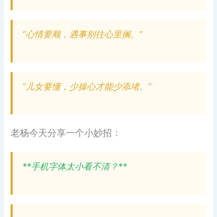
“心情要顺，遇事别往心里搁。”
“儿女要懂，少操心才能少添堵。”
老杨今天分享一个小妙招：
**手机字体太小看不清？**