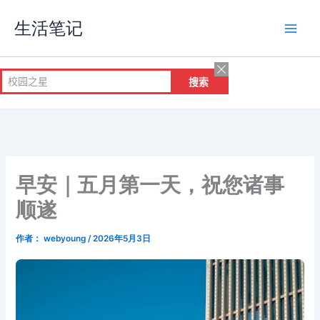
跳
生活笔记
至
内
容
早安｜五月第一天，祝您诸事
顺遂
作者：
webyoung
/
2026年5月3日