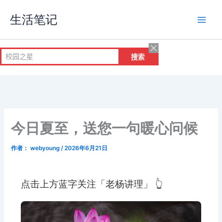
跳
生活笔记
至
内
容
今日夏至，送您一句暖心问候
作者：
webyoung
/
2026年6月21日
点击上方蓝字关注「老杨讲理」 👆