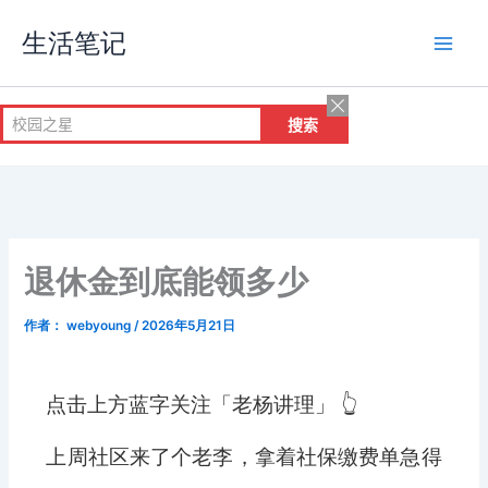
跳
生活笔记
至
内
容
退休金到底能领多少
作者：
webyoung
/
2026年5月21日
点击上方蓝字关注「老杨讲理」 👆
上周社区来了个老李，拿着社保缴费单急得