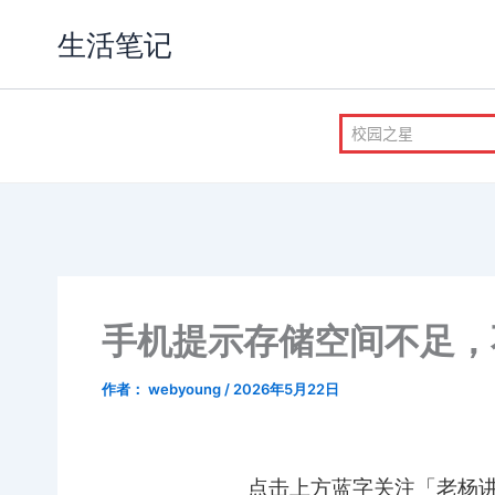
跳
生活笔记
至
内
容
手机提示存储空间不足，
作者：
webyoung
/
2026年5月22日
点击上方蓝字关注「老杨讲理